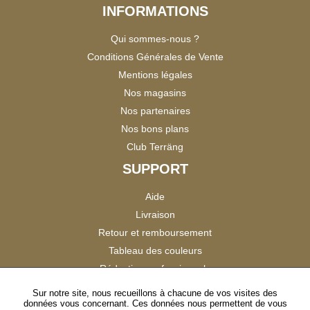
INFORMATIONS
Qui sommes-nous ?
Conditions Générales de Vente
Mentions légales
Nos magasins
Nos partenaires
Nos bons plans
Club Terräng
SUPPORT
Aide
Livraison
Retour et remboursement
Tableau des couleurs
Réduction professionnels
Catalogues
Sur notre site, nous recueillons à chacune de vos visites des
données vous concernant. Ces données nous permettent de vous
Satisfaction Clients