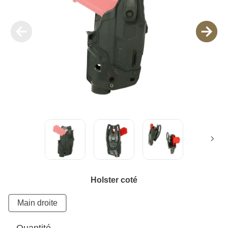
Holster coté
Main droite
Quantité