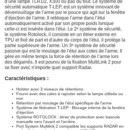
d’une lampe TLR1/2, X300 ou pas du tout. Le système de
sécurité automatique T-LEP, est un système innovant de
déverrouillage de l'arme par le pouce qui agit sur la fenêtre
d’éjection de l'arme. Il rebloque l’arme dans l’étui
automatiquement activé par son propre poids lorsque
celle-ci est insérée dans l'étui. Le 2ᵉ système de sécurité,
le système Rotolock, il consiste en un étrier externe en
TPU et fixé de part et d'autre du corps de l'étui, il protège la
partie supérieure de l'arme. Un 3ᵉ système de sécurité
passive qui est le moulage de l'étui aux cotes de l'arme. Il
gère en même temps la force de rétention de l’arme lors
des dégainés. Il est pourvu de la fixation MultiLink 2 pour
se fixer avec n'importe quel support Radar.
Caractéristiques :
Holster avec 3 niveaux de rétentions
Fourni avec des cales à rajouter selon la lampe utilisée ou
non
Rétention par moulage de l'étui spécifique de l'arme
Système de libération T-LEP : Blocage interne de la fenêtre
d’éjection
Système ROTOLOCK : étrier de protection avec bascule
manuelle vers l’avant et l’arrière
Port System Multilink 2 compatible les supports RADAR en