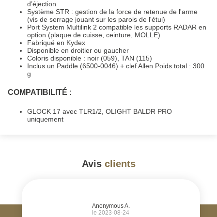
d’éjection
Système STR : gestion de la force de retenue de l'arme
(vis de serrage jouant sur les parois de l'étui)
Port System Multilink 2 compatible les supports RADAR en
option (plaque de cuisse, ceinture, MOLLE)
Fabriqué en Kydex
Disponible en droitier ou gaucher
Coloris disponible : noir (059), TAN (115)
Inclus un Paddle (6500-0046) + clef Allen Poids total : 300
g
COMPATIBILITÉ :
GLOCK 17 avec TLR1/2, OLIGHT BALDR PRO
uniquement
Avis
clients
#
Anonymous A.
le 2023-08-24