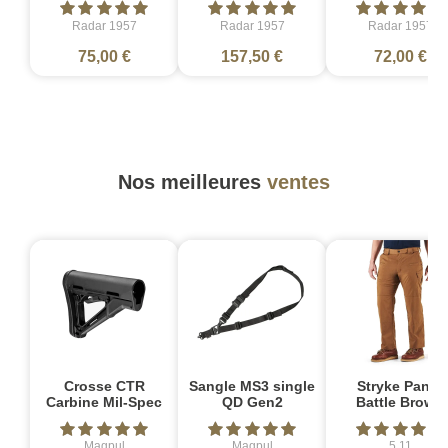
Radar 1957
Radar 1957
Radar 1957
75,00 €
157,50 €
72,00 €
Nos meilleures
ventes
Crosse CTR
Sangle MS3 single
Stryke Pant -
Carbine Mil-Spec
QD Gen2
Battle Brown
Magpul
Magpul
5.11