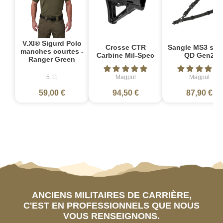
V.XI® Sigurd Polo
Crosse CTR
Sangle MS3 sin
manches courtes -
Carbine Mil-Spec
QD Gen2
Ranger Green
5.11
Magpul
Magpul
59,00 €
94,50 €
87,90 €
ANCIENS MILITAIRES DE CARRIÈRE,
C'EST EN PROFESSIONNELS QUE NOUS
VOUS RENSEIGNONS.