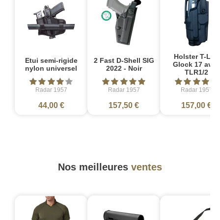
Holster T-LEP
Etui semi-rigide
2 Fast D-Shell SIG
Glock 17 avec
nylon universel
2022 - Noir
TLR1/2
Radar 1957
Radar 1957
Radar 1957
44,00 €
157,50 €
157,00 €
Nos meilleures
ventes