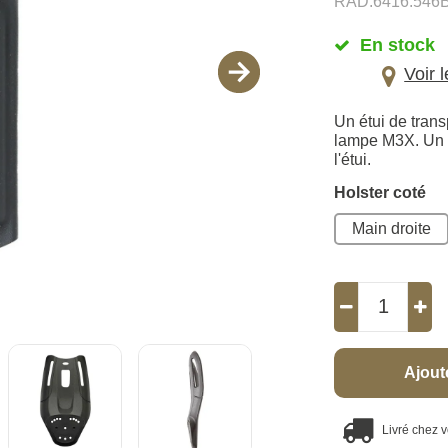
RAD.6416.546B
En stock
Voir 
Un étui de tran
lampe M3X. Un a
l'étui.
Holster coté
Main droite
Ajout
Livré chez 