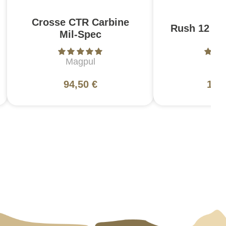
Crosse CTR Carbine
Rush 12 2.0
Mil-Spec
Magpul
5
94,50 €
130