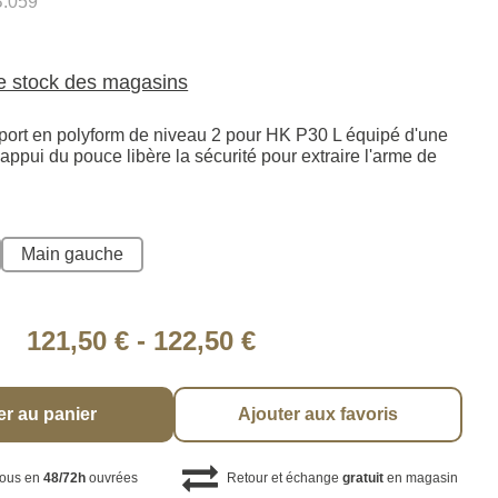
.059
le stock des magasins
sport en polyform de niveau 2 pour HK P30 L équipé d'une
ppui du pouce libère la sécurité pour extraire l'arme de
Main gauche
121,50 €
-
122,50 €
er au panier
Ajouter aux favoris
vous en
48/72h
ouvrées
Retour et échange
gratuit
en magasin