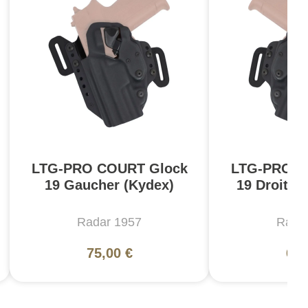
LTG-PRO COURT Glock
LTG-PRO C
19 Gaucher (Kydex)
19 Droitie
Radar 1957
Rada
75,00 €
66,