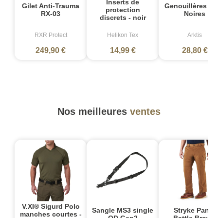
Inserts de
Gilet Anti-Trauma
Genouillères Z2
protection
RX-03
Noires
discrets - noir
RXR Protect
Helikon Tex
Arktis
249,90 €
14,99 €
28,80 €
Nos meilleures
ventes
V.XI® Sigurd Polo
Sangle MS3 single
Stryke Pant -
manches courtes -