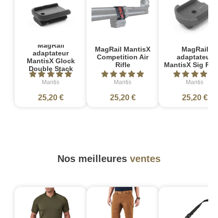
MagRail
MagRail MantisX
MagRail
adaptateur
Competition Air
adaptateur
MantisX Glock
Rifle
MantisX Sig P2
Double Stack
Mantis
Mantis
Mantis
25,20 €
25,20 €
25,20 €
Nos meilleures
ventes