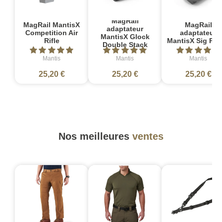
MagRail
MagRail MantisX
MagRail
adaptateur
Competition Air
adaptateur
MantisX Glock
Rifle
MantisX Sig P2
Double Stack
Mantis
Mantis
Mantis
25,20 €
25,20 €
25,20 €
Nos meilleures
ventes