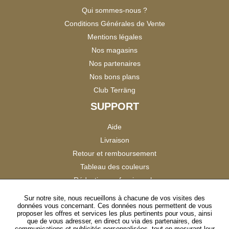
Qui sommes-nous ?
Conditions Générales de Vente
Mentions légales
Nos magasins
Nos partenaires
Nos bons plans
Club Terräng
SUPPORT
Aide
Livraison
Retour et remboursement
Tableau des couleurs
Réduction professionnels
Catalogues
Sur notre site, nous recueillons à chacune de vos visites des
données vous concernant. Ces données nous permettent de vous
Satisfaction Clients
proposer les offres et services les plus pertinents pour vous, ainsi
que de vous adresser, en direct ou via des partenaires, des
communications et publicités personnalisées, tout en mesurant leur