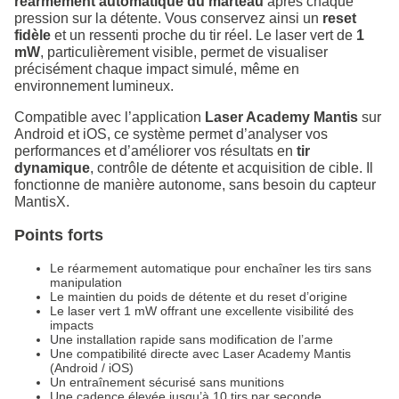
réarmement automatique du marteau
après chaque
pression sur la détente. Vous conservez ainsi un
reset
fidèle
et un ressenti proche du tir réel. Le laser vert de
1
mW
, particulièrement visible, permet de visualiser
précisément chaque impact simulé, même en
environnement lumineux.
Compatible avec l’application
Laser Academy Mantis
sur
Android et iOS, ce système permet d’analyser vos
performances et d’améliorer vos résultats en
tir
dynamique
, contrôle de détente et acquisition de cible. Il
fonctionne de manière autonome, sans besoin du capteur
MantisX.
Points forts
Le réarmement automatique pour enchaîner les tirs sans
manipulation
Le maintien du poids de détente et du reset d’origine
Le laser vert 1 mW offrant une excellente visibilité des
impacts
Une installation rapide sans modification de l’arme
Une compatibilité directe avec Laser Academy Mantis
(Android / iOS)
Un entraînement sécurisé sans munitions
Une cadence élevée jusqu’à 10 tirs par seconde