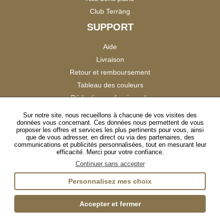
Club Terräng
SUPPORT
Aide
Livraison
Retour et remboursement
Tableau des couleurs
Réduction professionnels
Catalogues
Sur notre site, nous recueillons à chacune de vos visites des
données vous concernant. Ces données nous permettent de vous
Satisfaction Clients
proposer les offres et services les plus pertinents pour vous, ainsi
que de vous adresser, en direct ou via des partenaires, des
communications et publicités personnalisées, tout en mesurant leur
SUIVEZ-NOUS
efficacité. Merci pour votre confiance.
Continuer sans accepter
Personnalisez mes choix
Instagram
TikTok
Facebook
YouTube
LinkedIn
Accepter et fermer
Gestion des cookies
Plan du site