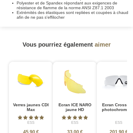
Polyester et de Spandex répondant aux exigences de
résistance de flamme de la norme ANSI Z87.1 2003
Extrémités des élastiques sont repliées et coupées à chaud
afin de ne pas s'effilocher
Vous pourriez également
aimer
Verres jaunes CDI
Ecran ICE NARO
Ecran Crossbo
Max
jaune HD
photochromiq
ESS
ESS
ESS
45,90 €
33,00 €
201,90 €