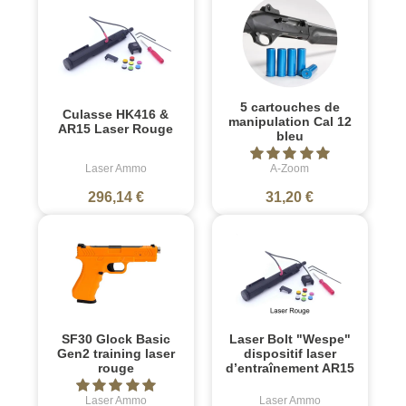
5 cartouches de
Culasse HK416 &
manipulation Cal 12
AR15 Laser Rouge
bleu
Laser Ammo
A-Zoom
296,14 €
31,20 €
SF30 Glock Basic
Laser Bolt "Wespe"
Gen2 training laser
dispositif laser
rouge
d’entraînement AR15
Laser Ammo
Laser Ammo