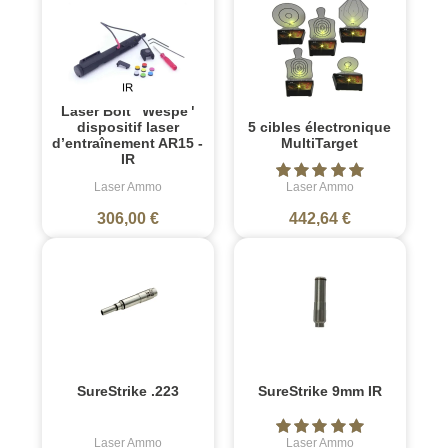
Laser Bolt "Wespe"
5 cibles électronique
dispositif laser
MultiTarget
d’entraînement AR15 -
IR
Laser Ammo
Laser Ammo
306,00 €
442,64 €
SureStrike .223
SureStrike 9mm IR
Laser Ammo
Laser Ammo