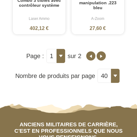
Combo 3 cibles avec
manipulation .223
contrôleur système
bleu
Laser Ammo
A-Zoom
402,12 €
27,60 €
Page :
1
sur 2
Nombre de produits par page
40
ANCIENS MILITAIRES DE CARRIÈRE,
C'EST EN PROFESSIONNELS QUE NOUS