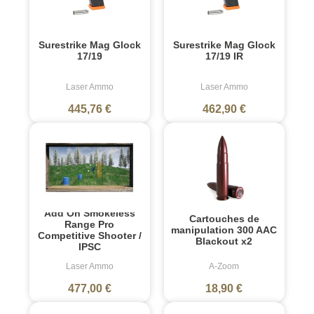
Surestrike Mag Glock
Surestrike Mag Glock
17/19
17/19 IR
Laser Ammo
Laser Ammo
445,76 €
462,90 €
Add On Smokeless
Cartouches de
Range Pro
manipulation 300 AAC
Competitive Shooter /
Blackout x2
IPSC
Laser Ammo
A-Zoom
477,00 €
18,90 €