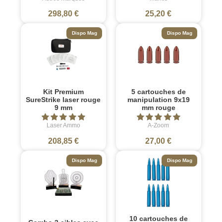
298,80 €
25,20 €
Dispo Mag
Dispo Mag
Kit Premium
5 cartouches de
SureStrike laser rouge
manipulation 9x19
9 mm
mm rouge
Laser Ammo
A-Zoom
208,85 €
27,00 €
Dispo Mag
Dispo Mag
10 cartouches de