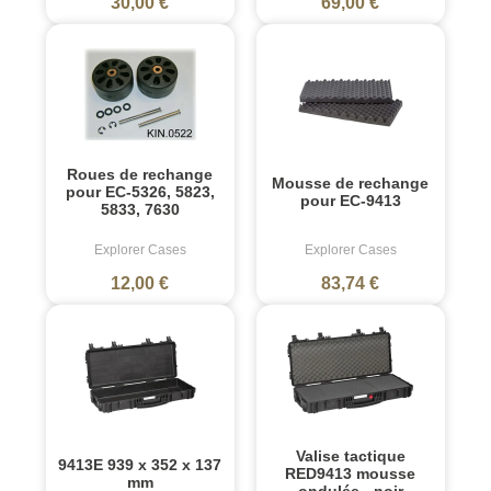
30,00 €
69,00 €
Roues de rechange
Mousse de rechange
pour EC-5326, 5823,
pour EC-9413
5833, 7630
Explorer Cases
Explorer Cases
12,00 €
83,74 €
Valise tactique
9413E 939 x 352 x 137
RED9413 mousse
mm
ondulée - noir