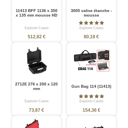
11413 BFF 1136 x 350
3005 valise étanche -
x 135 mm mousse HD
mousse
Explorer Cases
Explorer Cases
512,82 €
80,18 €
2712E 276 x 200 x 120
Gun Bag 114 (11413)
mm
Explorer Cases
Explorer Cases
73,87 €
154,36 €