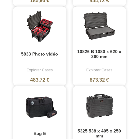
185,90 €
454,72 €
10826 B 1080 x 620 x
5833 Photo vidéo
260 mm
Explorer Cases
Explorer Cases
483,72 €
873,32 €
5325 538 x 405 x 250
Bag E
mm