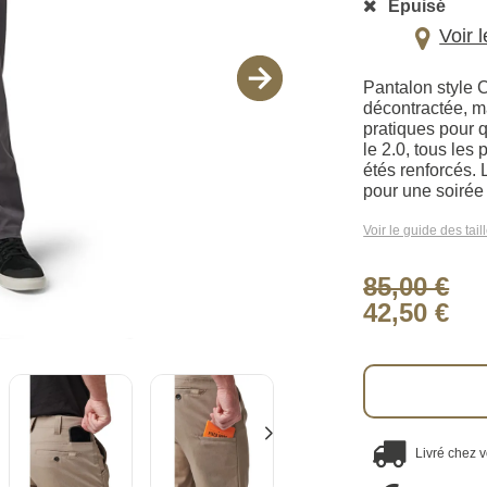
Épuisé
Voir 
Pantalon style 
décontractée, m
pratiques pour 
le 2.0, tous les
étés renforcés. 
pour une soirée
Voir le guide des tail
85,00 €
42,50 €
Livré chez 