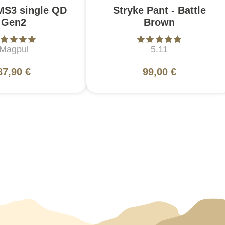
MS3 single QD
Stryke Pant - Battle
Gen2
Brown
Magpul
5.11
87,90 €
99,00 €