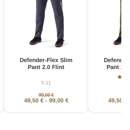
Defender-Flex Slim
Defender
Pant 2.0 Flint
Pant 2.
5.11
5
99,00 €
99,
49,50 €
-
99,00 €
49,50 €