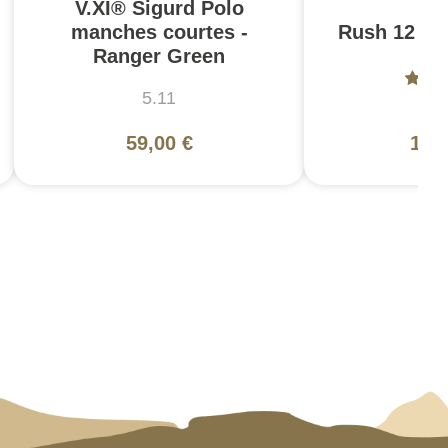
V.XI® Sigurd Polo
manches courtes -
Rush 12 2.0
Ranger Green
5.11
5
59,00 €
130