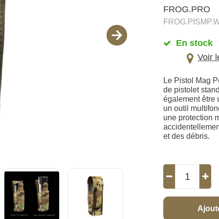
FROG.PRO
FROG.PISMP.
En stock
Voir 
Le Pistol Mag P
de pistolet stan
également être u
un outil multifo
une protection m
accidentellement
et des débris.
Ajout