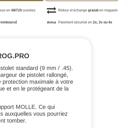
vous en
48/72h
ouvrées
Retour et échange
gratuit
en magasin
remboursé
Paiement sécurisé en
2x, 3x ou 4x
ROG.PRO
stolet standard (9 mm / .45).
argeur de pistolet rallongé,
e protection maximale à votre
ue et en le protégeant de la
support MOLLE. Ce qui
ons auxquelles vous pourriez
ent tomber.