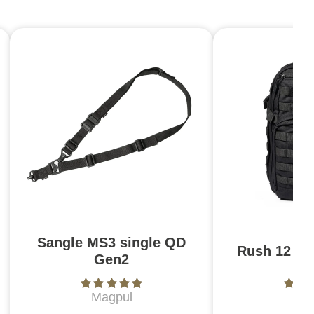
Sangle MS3 single QD
Rush 12 2.0
Gen2
Magpul
5