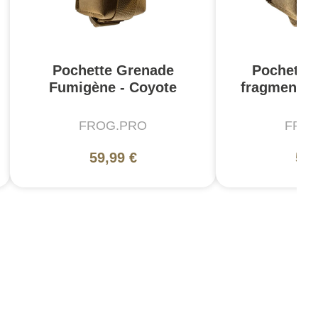
Pochette Grenade
Pochette
Fumigène - Coyote
fragmentat
FROG.PRO
FRO
59,99 €
59,