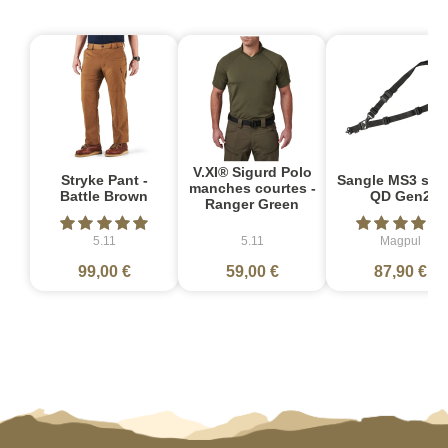
V.XI® Sigurd Polo
Stryke Pant -
Sangle MS3 sin
manches courtes -
Battle Brown
QD Gen2
Ranger Green
5.11
5.11
Magpul
99,00 €
59,00 €
87,90 €