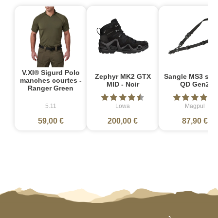
V.XI® Sigurd Polo
Zephyr MK2 GTX
Sangle MS3 sin
manches courtes -
MID - Noir
QD Gen2
Ranger Green
5.11
Lowa
Magpul
59,00 €
200,00 €
87,90 €