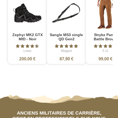
Zephyr MK2 GTX
Sangle MS3 single
Stryke Pant -
MID - Noir
QD Gen2
Battle Brown
Lowa
Magpul
5.11
200,00 €
87,90 €
99,00 €
ANCIENS MILITAIRES DE CARRIÈRE,