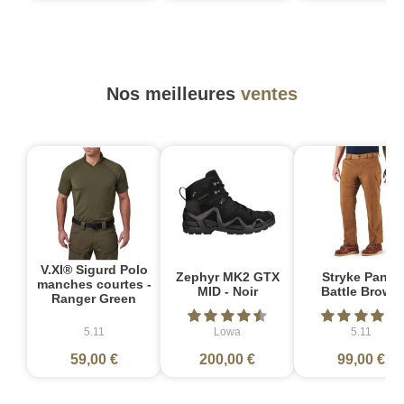
Nos meilleures
ventes
V.XI® Sigurd Polo
Zephyr MK2 GTX
Stryke Pant -
manches courtes -
MID - Noir
Battle Brown
Ranger Green
5.11
Lowa
5.11
59,00 €
200,00 €
99,00 €