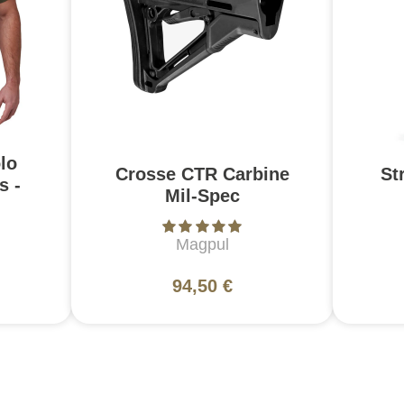
lo
Crosse CTR Carbine
St
s -
Mil-Spec
Magpul
94,50 €