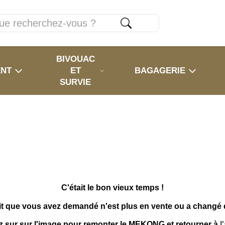
BIVOUAC
ENT
ET
BAGAGERIE
SURVIE
C'était le bon vieux temps !
it que vous avez demandé n'est plus en vente ou a changé
z sur sur l'image pour remonter le MEKONG et retourner à
l