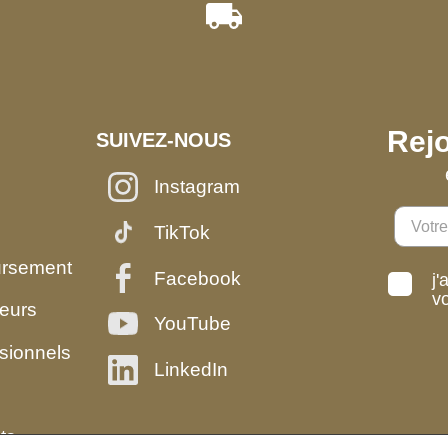
Rejo
SUIVEZ-NOUS
Instagram
TikTok
ursement
Facebook
j'
v
eurs
YouTube
sionnels
LinkedIn
ts