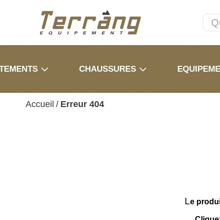
TEMENTS
CHAUSSURES
EQUIPEM
Accueil
/
Erreur 404
L
e produ
Clique