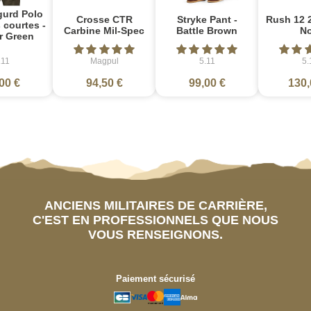
gurd Polo
Crosse CTR
Stryke Pant -
Rush 12 2
courtes -
Carbine Mil-Spec
Battle Brown
No
r Green
.11
Magpul
5.11
5.
00 €
94,50 €
99,00 €
130,
ANCIENS MILITAIRES DE CARRIÈRE,
C'EST EN PROFESSIONNELS QUE NOUS
VOUS RENSEIGNONS.
Paiement sécurisé