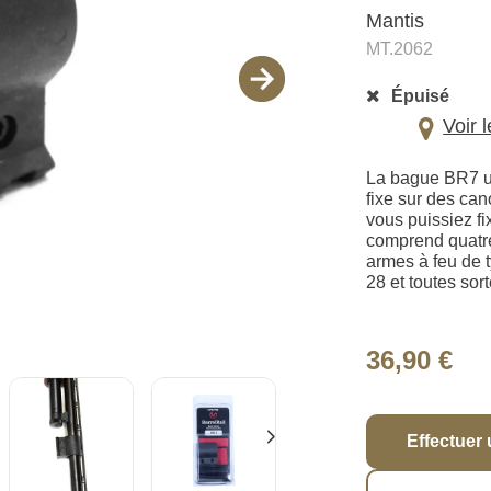
Mantis
MT.2062
Épuisé
Voir 
La bague BR7 uni
fixe sur des can
vous puissiez fi
comprend quatre 
armes à feu de t
28 et toutes so
36,90 €
Effectuer 