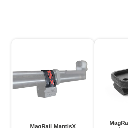
MagRai
MagRail MantisX