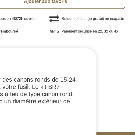
Ajouter aux favoris
vous en
48/72h
ouvrées
Retour et échange
gratuit
en magasin
remboursé
Paiement sécurisé en
2x, 3x ou 4x
sur des canons ronds de 15-24
 votre fusil. Le kit BR7
es à feu de type canon rond.
ec un diamètre extérieur de