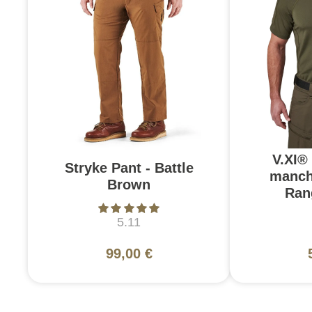
V.XI®
Stryke Pant - Battle
manch
Brown
Ran
5.11
99,00 €