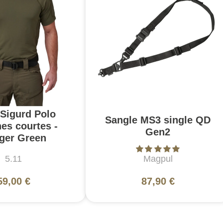
 Sigurd Polo
Sangle MS3 single QD
es courtes -
Gen2
ger Green
5.11
Magpul
59,00 €
87,90 €