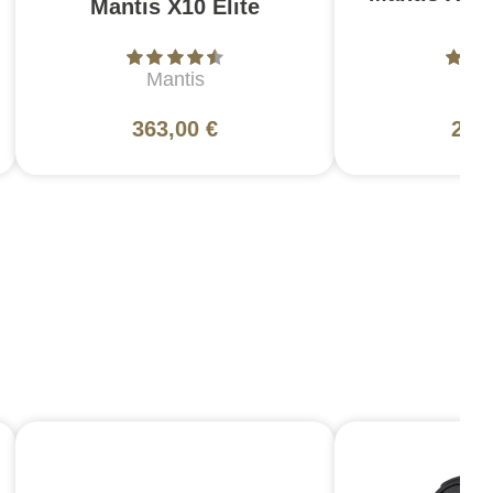
Mantis X10 Elite
au
Mantis
Ma
363,00 €
247