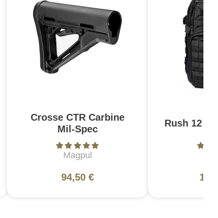
Crosse CTR Carbine
Rush 12 2.0
Mil-Spec
Magpul
5
94,50 €
130