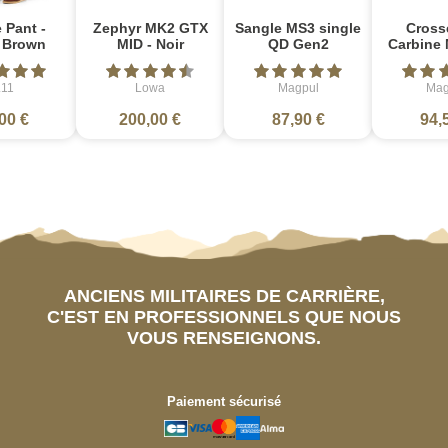
 Pant -
Zephyr MK2 GTX
Sangle MS3 single
Cross
e Brown
MID - Noir
QD Gen2
Carbine 
.11
Lowa
Magpul
Mag
00 €
200,00 €
87,90 €
94,
ANCIENS MILITAIRES DE CARRIÈRE,
C'EST EN PROFESSIONNELS QUE NOUS
VOUS RENSEIGNONS.
Paiement sécurisé