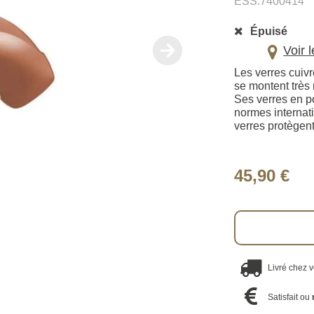
ESS.7400414
Épuisé
Voir 
Les verres cuiv
se montent très
Ses verres en p
normes internat
verres protège
45,90 €
Livré chez 
Satisfait ou