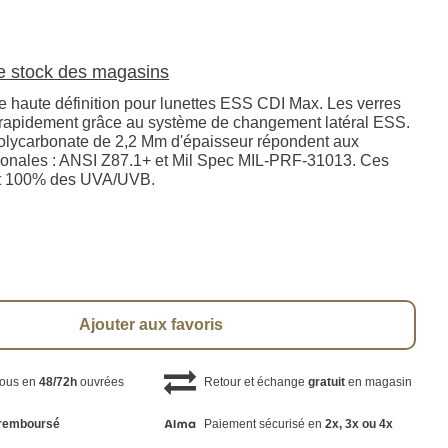
le stock des magasins
re haute définition pour lunettes ESS CDI Max. Les verres
 rapidement grâce au système de changement latéral ESS.
olycarbonate de 2,2 Mm d'épaisseur répondent aux
ionales : ANSI Z87.1+ et Mil Spec MIL-PRF-31013. Ces
nt 100% des UVA/UVB.
Ajouter aux favoris
vous en
48/72h
ouvrées
Retour et échange
gratuit
en magasin
remboursé
Paiement sécurisé en
2x, 3x ou 4x