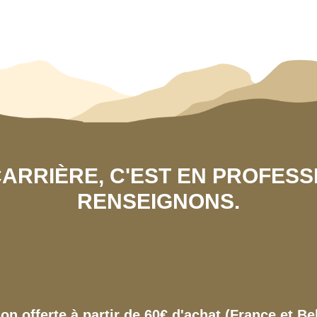
 CARRIÈRE, C'EST EN PROFES
RENSEIGNONS.
son offerte à partir de 60€ d'achat (France et Be