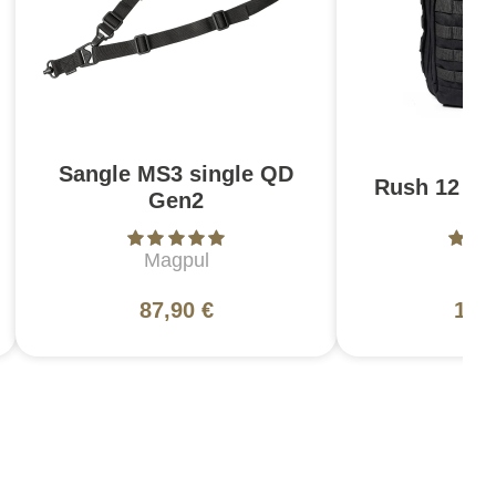
Sangle MS3 single QD
Rush 12 2.0
Gen2
Magpul
5
87,90 €
130