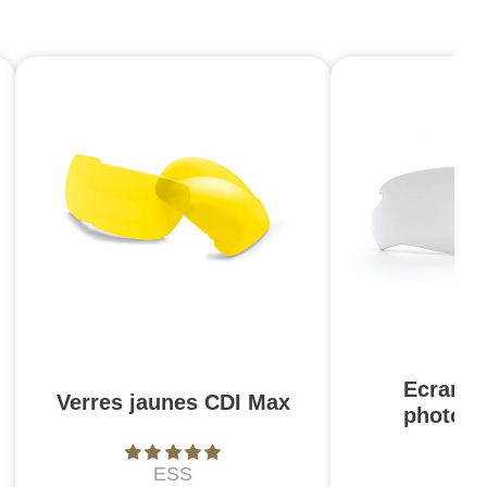
Ecran 
Verres jaunes CDI Max
photoc
ESS
E