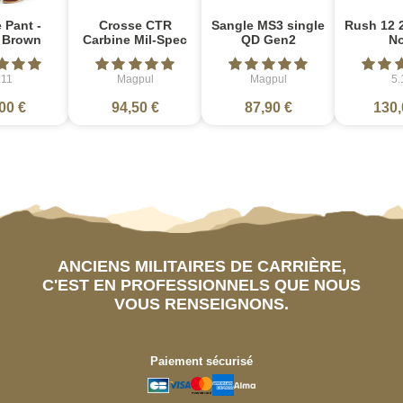
 Pant -
Crosse CTR
Sangle MS3 single
Rush 12 2
e Brown
Carbine Mil-Spec
QD Gen2
No
.11
Magpul
Magpul
5.
00 €
94,50 €
87,90 €
130,
ANCIENS MILITAIRES DE CARRIÈRE,
C'EST EN PROFESSIONNELS QUE NOUS
VOUS RENSEIGNONS.
Paiement sécurisé