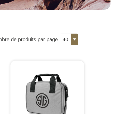
bre de produits par page
40