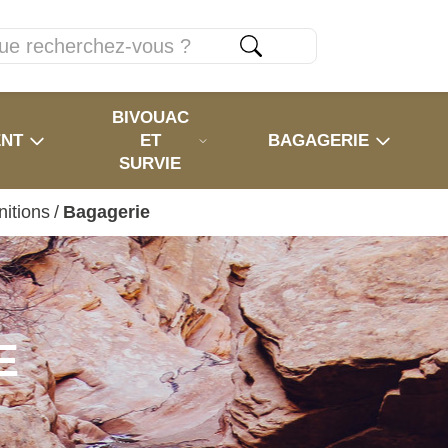
BIVOUAC
ENT
ET
BAGAGERIE
SURVIE
nitions
/
Bagagerie
E