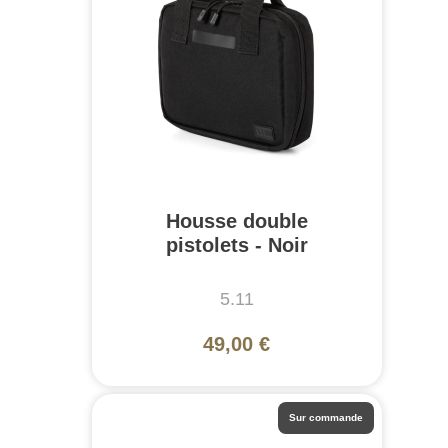
Housse double
pistolets - Noir
5.11
49,00 €
Sur commande