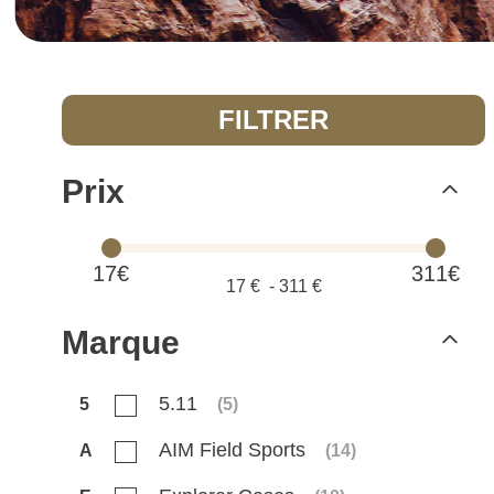
FILTRER
Prix
17€
311€
17
€ -
311
€
Marque
5.11
5
(
5
)
AIM Field Sports
A
(
14
)