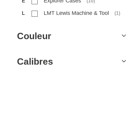
Explorer Cases
E
(
10
)
LMT Lewis Machine & Tool
L
(
1
)
Couleur
Calibres