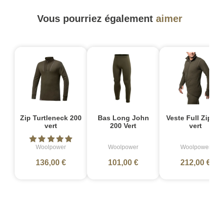
Vous pourriez également
aimer
Zip Turtleneck 200
Bas Long John
Veste Full Zip 4
vert
200 Vert
vert
Woolpower
Woolpower
Woolpower
136,00 €
101,00 €
212,00 €