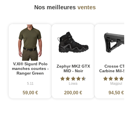
Nos meilleures
ventes
V.XI® Sigurd Polo
Zephyr MK2 GTX
Crosse CTR
manches courtes -
MID - Noir
Carbine Mil-Sp
Ranger Green
5.11
Lowa
Magpul
59,00 €
200,00 €
94,50 €