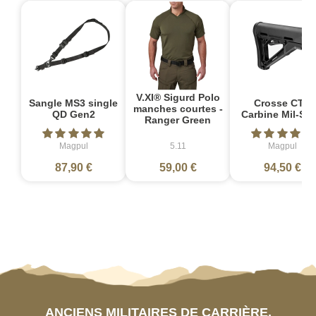
V.XI® Sigurd Polo
Sangle MS3 single
Crosse CTR
manches courtes -
QD Gen2
Carbine Mil-Sp
Ranger Green
Magpul
5.11
Magpul
87,90 €
59,00 €
94,50 €
ANCIENS MILITAIRES DE CARRIÈRE,