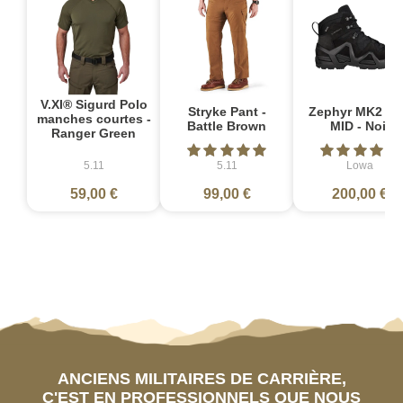
V.XI® Sigurd Polo
Stryke Pant -
Zephyr MK2 G
manches courtes -
Battle Brown
MID - Noir
Ranger Green
5.11
5.11
Lowa
59,00 €
99,00 €
200,00 €
ANCIENS MILITAIRES DE CARRIÈRE,
C'EST EN PROFESSIONNELS QUE NOUS