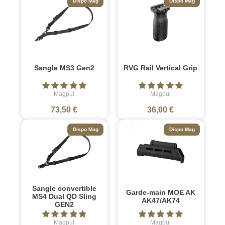
Dispo Mag
Dispo Mag
Sangle MS3 Gen2
RVG Rail Vertical Grip
Magpul
Magpul
73,50 €
36,00 €
Dispo Mag
Dispo Mag
Sangle convertible
Garde-main MOE AK
MS4 Dual QD Sling
AK47/AK74
GEN2
Magpul
Magpul