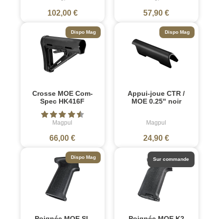
102,00 €
57,90 €
Dispo Mag
Dispo Mag
Crosse MOE Com-
Appui-joue CTR /
Spec HK416F
MOE 0.25" noir
Magpul
Magpul
66,00 €
24,90 €
Dispo Mag
Sur commande
Poignée MOE SL
Poignée MOE K2