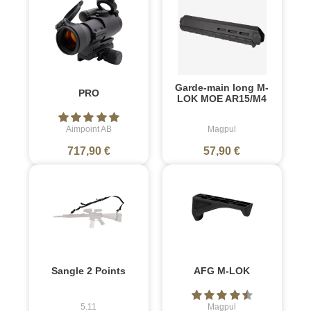
Garde-main long M-
PRO
LOK MOE AR15/M4
Aimpoint AB
Magpul
717,90 €
57,90 €
Sangle 2 Points
AFG M-LOK
5.11
Magpul