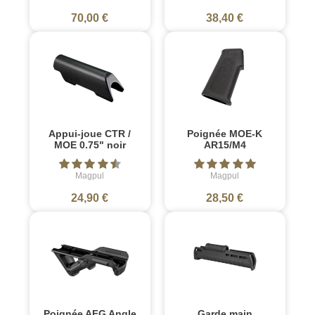
70,00 €
38,40 €
Appui-joue CTR /
Poignée MOE-K
MOE 0.75" noir
AR15/M4
Magpul
Magpul
24,90 €
28,50 €
Poignée AFG Angle
Garde main