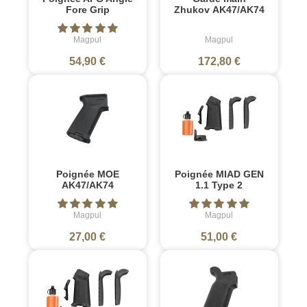
Fore Grip
Zhukov AK47/AK74
Magpul
Magpul
54,90 €
172,80 €
Poignée MOE
Poignée MIAD GEN
AK47/AK74
1.1 Type 2
Magpul
Magpul
27,00 €
51,00 €