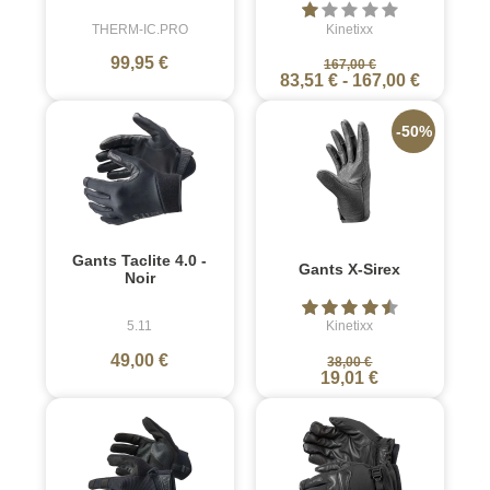
THERM-IC.PRO
Kinetixx
99,95 €
167,00 €
83,51 €
-
167,00 €
-50%
Gants Taclite 4.0 -
Gants X-Sirex
Noir
5.11
Kinetixx
49,00 €
38,00 €
19,01 €