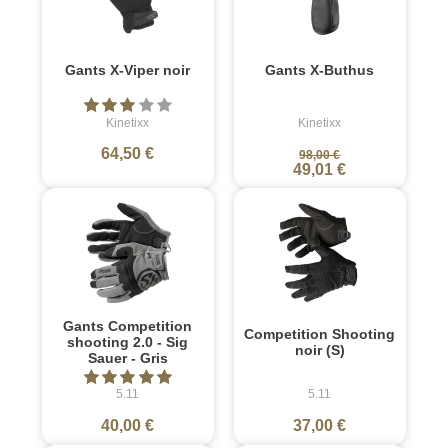
Gants X-Viper noir
Gants X-Buthus
Kinetixx
Kinetixx
64,50 €
98,00 €
49,01 €
Gants Competition
Competition Shooting
shooting 2.0 - Sig
noir (S)
Sauer - Gris
5.11
5.11
40,00 €
37,00 €