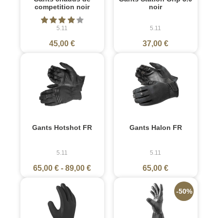
competition noir
noir
5.11
5.11
45,00 €
37,00 €
Gants Hotshot FR
Gants Halon FR
5.11
5.11
65,00 €
-
89,00 €
65,00 €
-50%