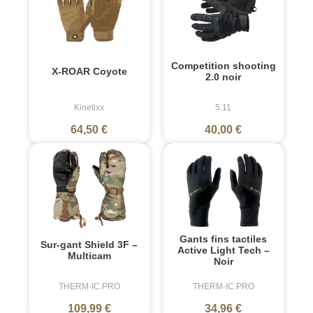
Competition shooting
X-ROAR Coyote
2.0 noir
Kinetixx
5.11
64,50 €
40,00 €
Gants fins tactiles
Sur-gant Shield 3F –
Active Light Tech –
Multicam
Noir
THERM-IC.PRO
THERM-IC.PRO
109,99 €
34,96 €