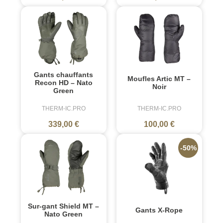
Gants chauffants
Moufles Artic MT –
Recon HD – Nato
Noir
Green
THERM-IC.PRO
THERM-IC.PRO
339,00 €
100,00 €
-50%
Sur-gant Shield MT –
Gants X-Rope
Nato Green