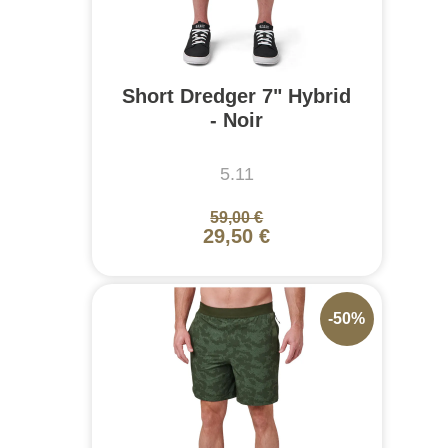
Short Dredger 7" Hybrid
- Noir
5.11
59,00 €
29,50 €
-50%