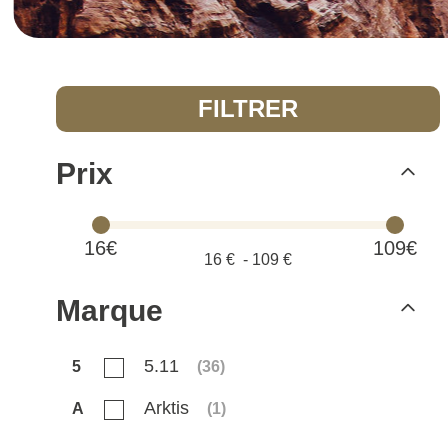
FILTRER
Prix
16€
109€
16
€ -
109
€
Marque
5.11
5
(
36
)
Arktis
A
(
1
)