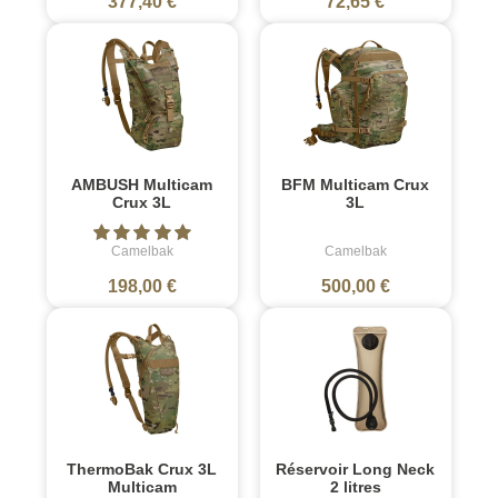
377,40 €
72,65 €
AMBUSH Multicam
BFM Multicam Crux
Crux 3L
3L
Camelbak
Camelbak
198,00 €
500,00 €
ThermoBak Crux 3L
Réservoir Long Neck
Multicam
2 litres