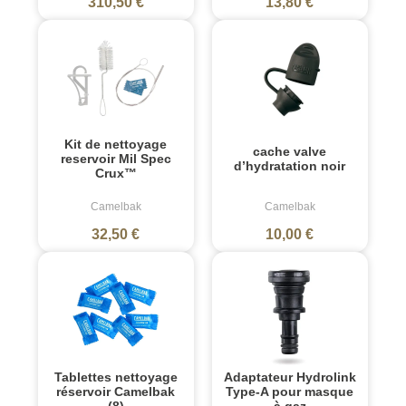
310,50 €
13,80 €
Kit de nettoyage
cache valve
reservoir Mil Spec
d’hydratation noir
Crux™
Camelbak
Camelbak
32,50 €
10,00 €
Tablettes nettoyage
Adaptateur Hydrolink
réservoir Camelbak
Type-A pour masque
(8)
à gaz