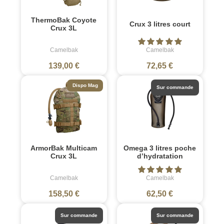
ThermoBak Coyote
Crux 3 litres court
Crux 3L
Camelbak
Camelbak
139,00 €
72,65 €
Dispo Mag
Sur commande
ArmorBak Multicam
Omega 3 litres poche
Crux 3L
d’hydratation
Camelbak
Camelbak
158,50 €
62,50 €
Sur commande
Sur commande