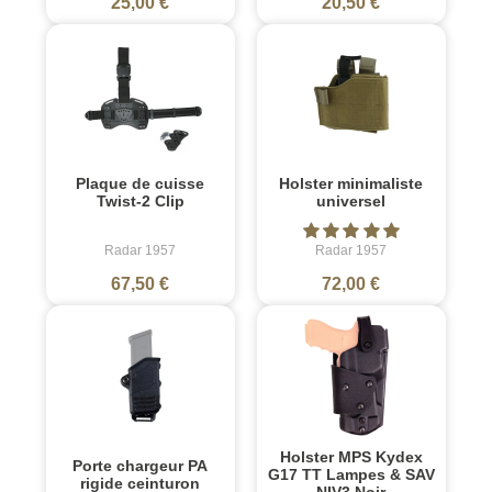
25,00 €
20,50 €
Plaque de cuisse
Holster minimaliste
Twist-2 Clip
universel
Radar 1957
Radar 1957
67,50 €
72,00 €
Holster MPS Kydex
Porte chargeur PA
G17 TT Lampes & SAV
rigide ceinturon
NIV3 Noir