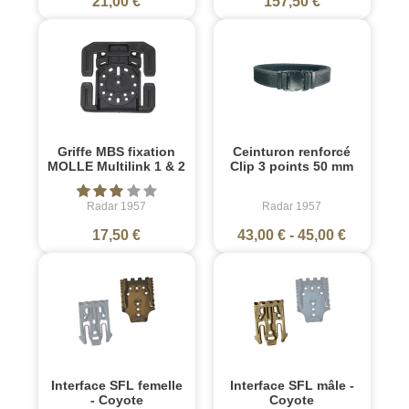
21,00 €
157,50 €
Griffe MBS fixation
Ceinturon renforcé
MOLLE Multilink 1 & 2
Clip 3 points 50 mm
Radar 1957
Radar 1957
17,50 €
43,00 €
-
45,00 €
Interface SFL femelle
Interface SFL mâle -
- Coyote
Coyote