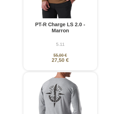
PT-R Charge LS 2.0 -
Marron
5.11
55,00 €
27,50 €