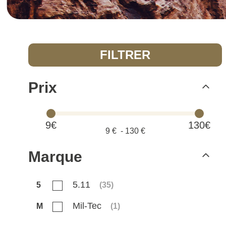
FILTRER
Prix
9€
130€
9
€ -
130
€
Marque
5.11
5
(
35
)
Mil-Tec
M
(
1
)