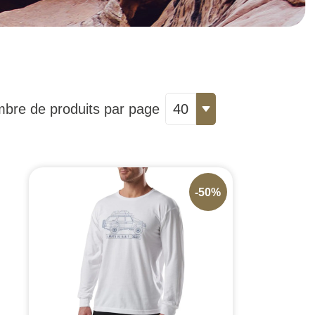
bre de produits par page
40
-50%