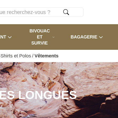
BIVOUAC
ENT
ET
BAGAGERIE
SURVIE
Shirts et Polos
/
Vêtements
HES LONGUES