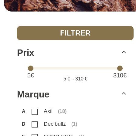
FILTRER
Prix
5€
310€
5
€ -
310
€
Marque
Axil
A
(
18
)
Decibullz
D
(
1
)