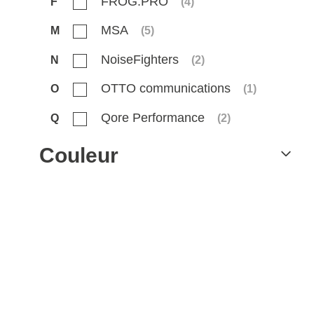
FROG.PRO
F
(
4
)
MSA
M
(
5
)
NoiseFighters
N
(
2
)
OTTO communications
O
(
1
)
Qore Performance
Q
(
2
)
Surefire
S
(
13
)
Couleur
Walker's
W
(
7
)