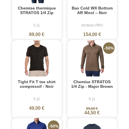
Chemise thermique
Bas Cold WX Bottom
STRATOS 1/4 Zip
AR Wool – Noir
5.11
Arc'teryx PRO
89,00 €
154,00 €
-50%
Tight Fit T tee shirt
Chemise STRATOS
compressif - Noir
1/4 Zip - Major Brown
5.11
5.11
49,00 €
89,00 €
44,50 €
-50%