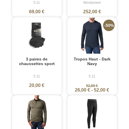
5.11
Woolpower
69,00 €
252,00 €
-50%
3 paires de
Tropos Haut - Dark
chaussettes sport
Navy
5.11
5.11
20,00 €
52,00 €
26,00 €
-
52,00 €