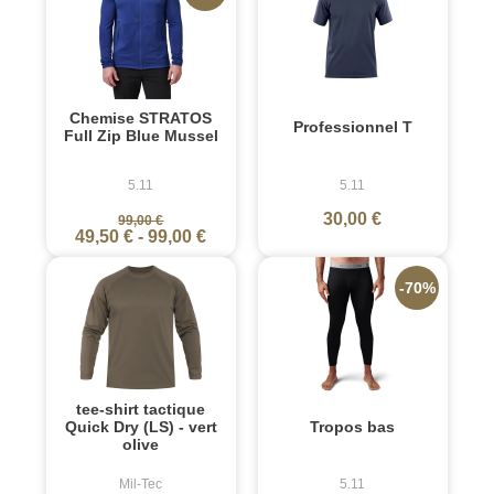
Chemise STRATOS
Professionnel T
Full Zip Blue Mussel
5.11
5.11
30,00 €
99,00 €
49,50 €
-
99,00 €
-70%
tee-shirt tactique
Quick Dry (LS) - vert
Tropos bas
olive
Mil-Tec
5.11