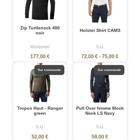
Zip Turtleneck 400
Holster Shirt CAMS
noir
Woolpower
5.11
177,00 €
72,00 €
-
75,00 €
Sur commande
Sur commande
Tropos Haut - Ranger
Pull Over femme Mock
green
Neck LS Navy
5.11
5.11
52,00 €
59,00 €