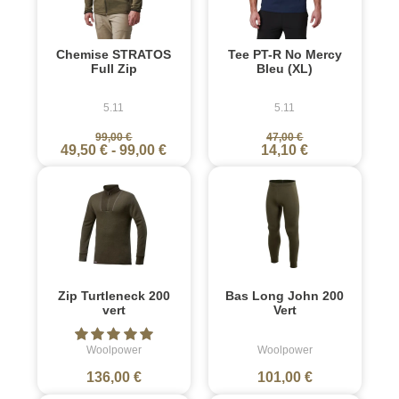
Chemise STRATOS
Tee PT-R No Mercy
Full Zip
Bleu (XL)
5.11
5.11
99,00 €
47,00 €
49,50 €
-
99,00 €
14,10 €
Zip Turtleneck 200
Bas Long John 200
vert
Vert
Woolpower
Woolpower
136,00 €
101,00 €